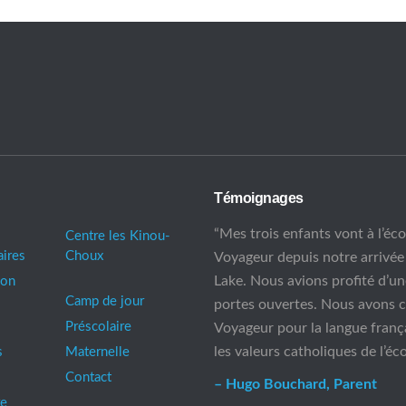
Témoignages
“Mes trois enfants vont à l’éco
Centre les Kinou-
aires
Choux
Voyageur depuis notre arrivée
Lake. Nous avions profité d’u
mon
Camp de jour
portes ouvertes. Nous avons c
Préscolaire
Voyageur pour la langue franç
les valeurs catholiques de l’éco
s
Maternelle
Contact
– Hugo Bouchard, Parent
re