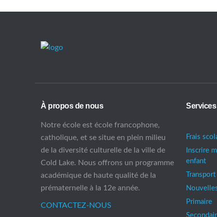
À propos de nous
Services
Notre école est école francophone,
Frais scol
catholique, et se situe en plein milieu
de la diversité culturelle de la ville de
Inscrire 
enfant
Cold Lake. Nous offrons un programme
Transport
académique de haute qualité de la
prématernelle à la 12e année.
Nouvelle
Primaire
CONTACTEZ-NOUS
Secondai