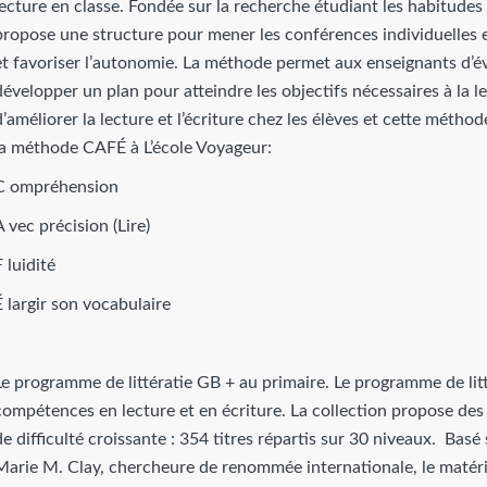
lecture en classe. Fondée sur la recherche étudiant les habitud
propose une structure pour mener les conférences individuelles e
et favoriser l’autonomie. La méthode permet aux enseignants d’éva
développer un plan pour atteindre les objectifs nécessaires à la lec
d’améliorer la lecture et l’écriture chez les élèves et cette métho
la méthode CAFÉ à L’école Voyageur:
C ompréhension
A vec précision (Lire)
F luidité
É largir son vocabulaire
Le programme de littératie GB + au primaire. Le programme de lit
compétences en lecture et en écriture. La collection propose des 
de difficulté croissante : 354 titres répartis sur 30 niveaux. Bas
Marie M. Clay, chercheure de renommée internationale, le matérie