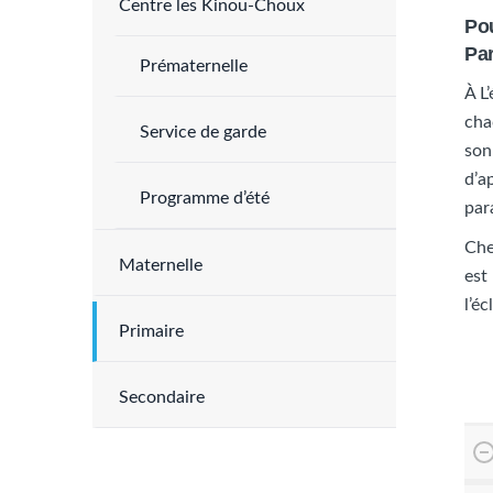
Centre les Kinou-Choux
Pou
Par
Prématernelle
À L
cha
Service de garde
son
d’a
Programme d’été
par
Che
Maternelle
est
l’éc
Primaire
Secondaire