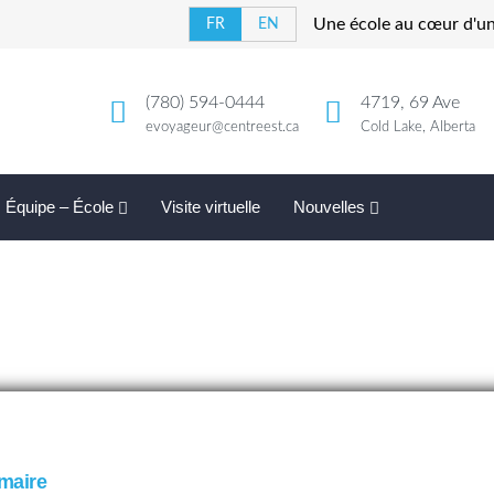
Une école au cœur d'u
FR
EN
(780) 594-0444
4719, 69 Ave
evoyageur@centreest.ca
Cold Lake, Alberta
Équipe – École
Visite virtuelle
Nouvelles
maire