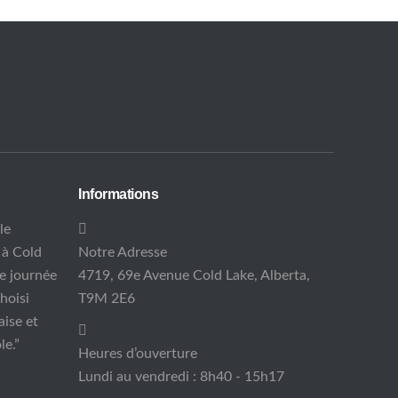
Informations
le
 à Cold
Notre Adresse
ne journée
4719, 69e Avenue Cold Lake, Alberta,
hoisi
T9M 2E6
aise et
le.”
Heures d’ouverture
Lundi au vendredi : 8h40 - 15h17